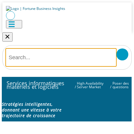
×
Services informatiques
High Availability
Poser des
matériels et logiciels
/
Server Market
/
questions
Stratégies intelligentes,
donnant une vitesse à votre
trajectoire de croissance