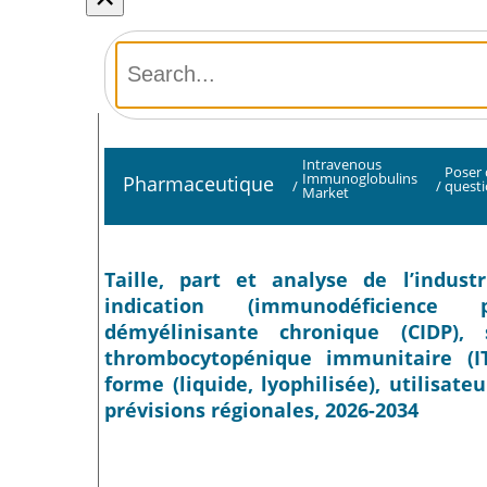
Intravenous
Poser
Immunoglobulins
Pharmaceutique
/
/
quest
Market
Taille, part et analyse de l’indus
indication (immunodéficience p
démyélinisante chronique (CIDP),
thrombocytopénique immunitaire (IT
forme (liquide, lyophilisée), utilisateu
prévisions régionales, 2026-2034