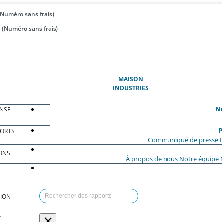
(Numéro sans frais)
 (Numéro sans frais)
(ACTUEL)
MAISON
INDUSTRIES
ENSE
N
P
PORTS
Communiqué de presse
ONS
À propos de nous
Notre équipe
ION
×
T