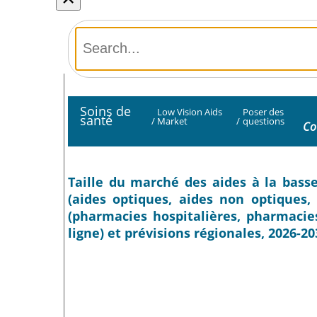
Soins de
Low Vision Aids
Poser des
santé
/
Market
/
questions
Co
Taille du marché des aides à la basse 
(aides optiques, aides non optiques, 
(pharmacies hospitalières, pharmacie
ligne) et prévisions régionales, 2026-20