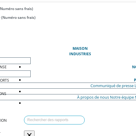
(Numéro sans frais)
 (Numéro sans frais)
(ACTUEL)
MAISON
INDUSTRIES
ENSE
N
P
PORTS
Communiqué de presse
ONS
À propos de nous
Notre équipe
ION
×
T