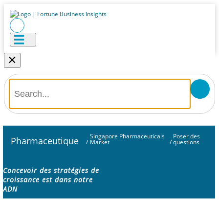
×
Singapore Pharmaceuticals
Poser des
Pharmaceutique
/
Market
/
questions
Concevoir des stratégies de
croissance est dans notre
ADN