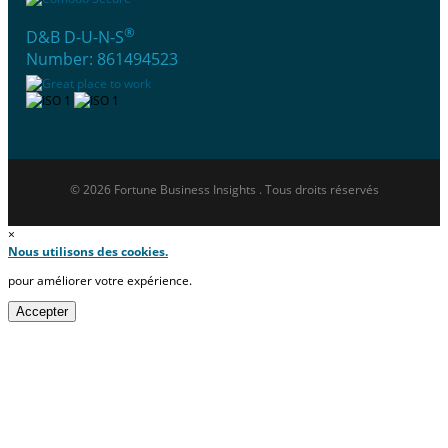
®
D&B D-U-N-S
Number: 861494523
© 2026 Fortune Business Insights . Tous droits réservés
×
Nous utilisons des cookies.
pour améliorer votre expérience.
Accepter