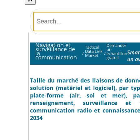
Navigation et
Demander
Tactical
surveillance de
un
Data Link
Smart
la
/
/
échantillon
Market
communication
gratuit
un a
Taille du marché des liaisons de donné
solution (matériel et logiciel), par ty
plate-forme (air, sol et mer), p
renseignement, surveillance et r
communication radio et connaissance d
2034