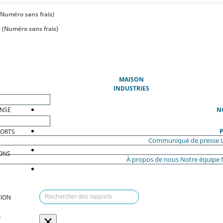
(Numéro sans frais)
 (Numéro sans frais)
(ACTUEL)
MAISON
INDUSTRIES
ENSE
N
P
PORTS
Communiqué de presse
ONS
À propos de nous
Notre équipe
ION
×
T