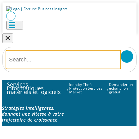
×
Services
Identity Theft
Demander un
informatiques
Protection Services
échantillon
/
/
matériels et logiciels
Market
gratuit
Stratégies intelligentes,
donnant une vitesse à votre
trajectoire de croissance