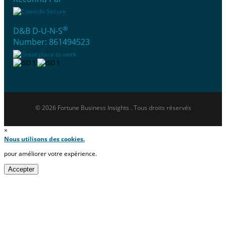
®
D&B D-U-N-S
Number: 861494523
© 2026 Fortune Business Insights . Tous droits réservés
×
Nous utilisons des cookies.
pour améliorer votre expérience.
Accepter