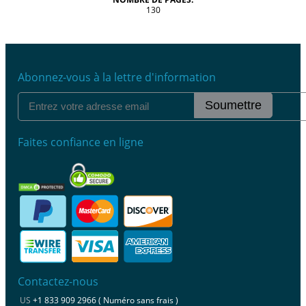
130
Abonnez-vous à la lettre d'information
Soumettre
Faites confiance en ligne
Contactez-nous
US
+1 833 909 2966 ( Numéro sans frais )