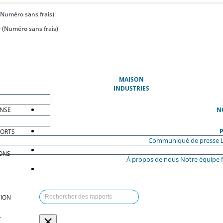
(Numéro sans frais)
 (Numéro sans frais)
(ACTUEL)
MAISON
INDUSTRIES
ENSE
N
P
PORTS
Communiqué de presse
ONS
À propos de nous
Notre équipe
ION
×
T