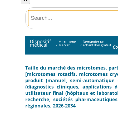
Dispositif
Microtome
Demander un
médical
/
Market
/
échantillon gratuit
Co
Taille du marché des microtomes, part 
[microtomes rotatifs, microtomes cry
produit (manuel, semi-automatique 
(diagnostics cliniques, applications 
utilisateur final (hôpitaux et laborato
recherche, sociétés pharmaceutiques 
régionales, 2026-2034