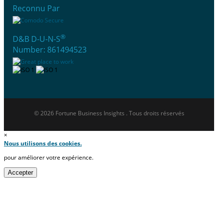
Reconnu Par
®
D&B D-U-N-S
Number: 861494523
© 2026 Fortune Business Insights . Tous droits réservés
×
Nous utilisons des cookies.
pour améliorer votre expérience.
Accepter