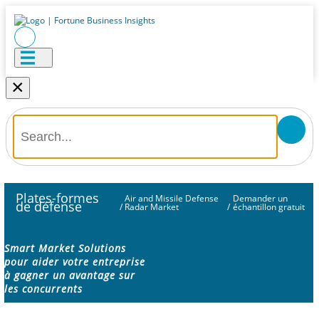
×
Plates-formes
Air and Missile Defense
Demander un
de défense
/
Radar Market
/
échantillon gratuit
Smart Market Solutions
pour aider votre entreprise
à gagner un avantage sur
les concurrents