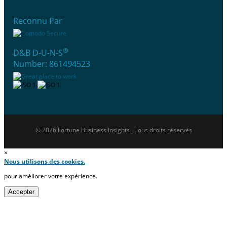
Reconnu Par
®
D&B D-U-N-S
Number: 861494523
© 2026 Fortune Business Insights . Tous droits réservés
×
Nous utilisons des cookies.
pour améliorer votre expérience.
Accepter