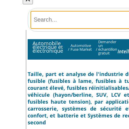
Demander
Automobile
Automotive
un
électrique et
/
Fuse Market
/
échantillon
électronique
Inte
gratuit
Taille, part et analyse de l'industrie
fusible (fusibles à lame, fusibles à 
courant élevé, fusibles réinitialisable
véhicule (hayon/berline, SUV, LCV et
fusibles haute tension), par applica
carrosserie, systèmes de sécurité 
confort, et batterie et Systèmes de r
second