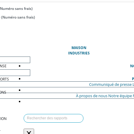
(Numéro sans frais)
 (Numéro sans frais)
(ACTUEL)
MAISON
INDUSTRIES
ENSE
N
P
PORTS
Communiqué de presse
ONS
À propos de nous
Notre équipe
ION
×
T