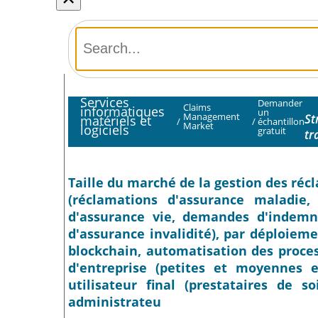
Services
Demander
Claims
informatiques
un
Management
St
matériels et
/
/
échantillon
Market
logiciels
gratuit
tr
Taille du marché de la gestion des récl
(réclamations d'assurance maladie,
d'assurance vie, demandes d'indemn
d'assurance invalidité), par déploiemen
blockchain, automatisation des proces
d'entreprise (petites et moyennes e
utilisateur final (prestataires de s
administrateu