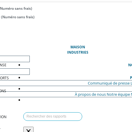
(Numéro sans frais)
 (Numéro sans frais)
(ACTUEL)
MAISON
INDUSTRIES
ENSE
N
P
PORTS
Communiqué de presse
ONS
À propos de nous
Notre équipe
ION
×
T