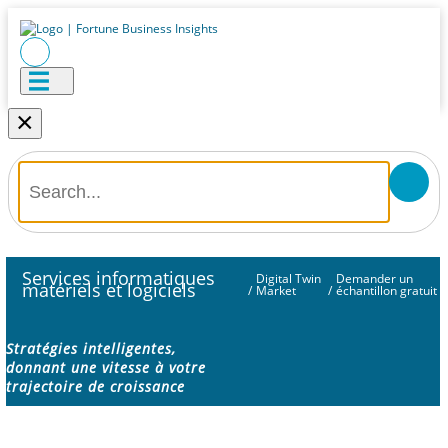
×
Services informatiques
Digital Twin
Demander un
matériels et logiciels
/
Market
/
échantillon gratuit
Stratégies intelligentes,
donnant une vitesse à votre
trajectoire de croissance