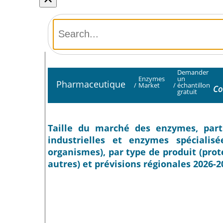
Demander
Enzymes
un
Pharmaceutique
/
Market
/
échantillon
Co
gratuit
Taille du marché des enzymes, part 
industrielles et enzymes spécialis
organismes), par type de produit (prot
autres) et prévisions régionales 2026-2