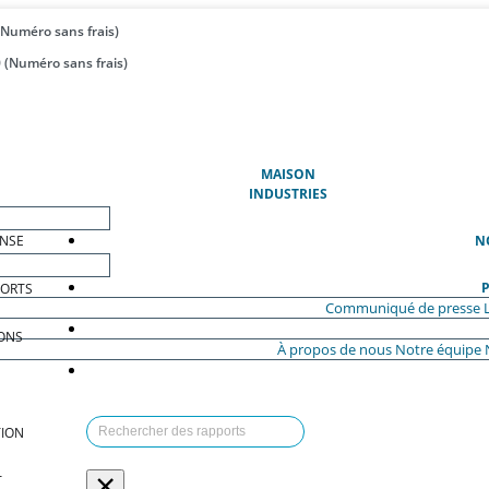
(Numéro sans frais)
 (Numéro sans frais)
(ACTUEL)
MAISON
INDUSTRIES
ENSE
N
P
PORTS
Communiqué de presse
ONS
À propos de nous
Notre équipe
ION
×
T