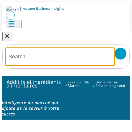
×
Additifs et ingrédients
Essential Oils
Demander un
alimentaires
/
Market
/
échantillon gratuit
Intelligence du marché qui
ajoute de la saveur à votre
succès