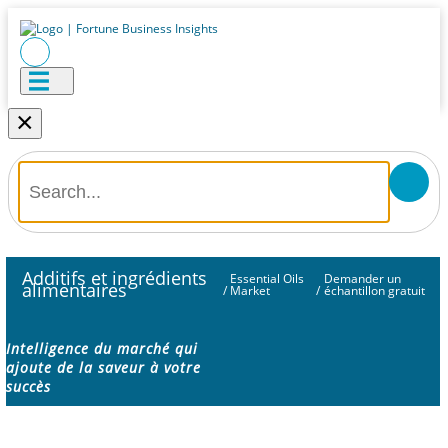
×
Additifs et ingrédients
Essential Oils
Demander un
alimentaires
/
Market
/
échantillon gratuit
Intelligence du marché qui
ajoute de la saveur à votre
succès