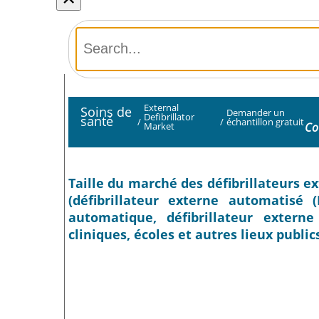
External
Soins de
Demander un
Defibrillator
santé
/
/
échantillon gratuit
Co
Market
Taille du marché des défibrillateurs ex
(défibrillateur externe automatisé 
automatique, défibrillateur externe 
cliniques, écoles et autres lieux public