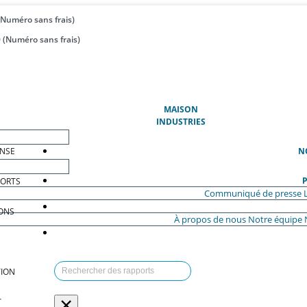
(Numéro sans frais)
 (Numéro sans frais)
(ACTUEL)
MAISON
INDUSTRIES
ENSE
N
P
PORTS
Communiqué de presse
ONS
À propos de nous
Notre équipe
ION
×
T