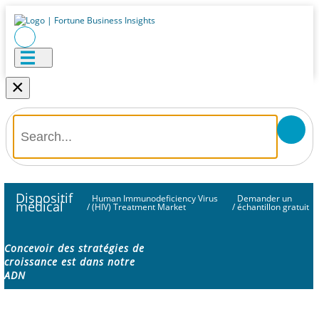
×
Dispositif
Human Immunodeficiency Virus
Demander un
médical
/
(HIV) Treatment Market
/
échantillon gratuit
Concevoir des stratégies de
croissance est dans notre
ADN