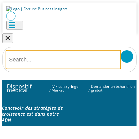
×
Dispositif
IV Flush Syringe
Demander un échantillon
médical
/
Market
/
gratuit
Concevoir des stratégies de
croissance est dans notre
ADN