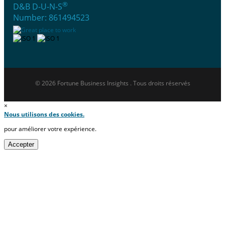
®
D&B D-U-N-S
Number: 861494523
© 2026 Fortune Business Insights . Tous droits réservés
×
Nous utilisons des cookies.
pour améliorer votre expérience.
Accepter