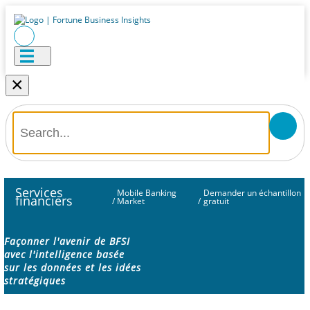
×
Services
Mobile Banking
Demander un échantillon
financiers
/
Market
/
gratuit
Façonner l'avenir de BFSI
avec l'intelligence basée
sur les données et les idées
stratégiques