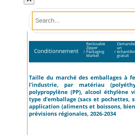
Reclosable
Demande
Zipper
un
Conditionnement
/
Packaging
/
échantillo
Market
gratuit
Taille du marché des emballages à fe
l’industrie, par matériau (polyéth
polypropylène (PP), alcool éthylène v
type d’emballage (sacs et pochettes, 
application (aliments et boissons, bie
prévisions régionales, 2026-2034