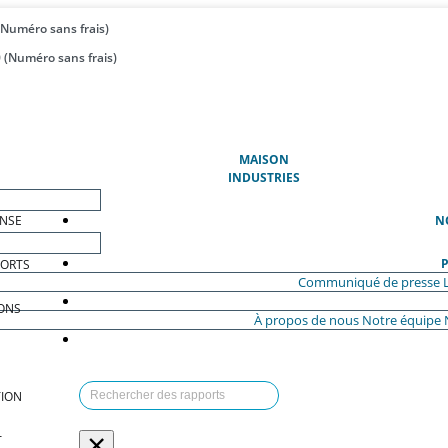
(Numéro sans frais)
 (Numéro sans frais)
(ACTUEL)
MAISON
INDUSTRIES
ENSE
N
P
PORTS
Communiqué de presse
ONS
À propos de nous
Notre équipe
ION
×
T