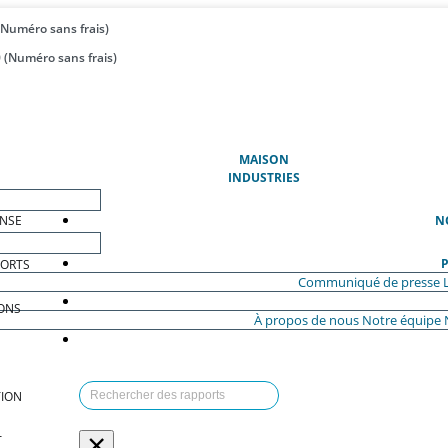
(Numéro sans frais)
 (Numéro sans frais)
(ACTUEL)
MAISON
INDUSTRIES
ENSE
N
P
PORTS
Communiqué de presse
ONS
À propos de nous
Notre équipe
ION
×
T