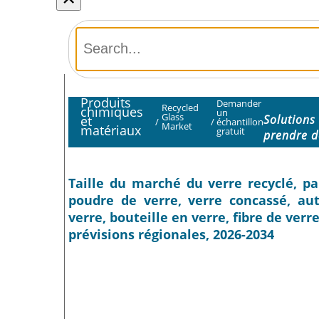
Produits
Demander
Recycled
chimiques
un
Glass
Solutions
et
/
/
échantillon
Market
matériaux
gratuit
prendre d
Taille du marché du verre recyclé, par
poudre de verre, verre concassé, autr
verre, bouteille en verre, fibre de verr
prévisions régionales, 2026-2034