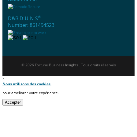
®
D&B D-U-N-S
Number: 861494523
© 2026 Fortune Business Insights . Tous droits réservés
×
Nous utilisons des cookies.
pour améliorer votre expérience.
Accepter