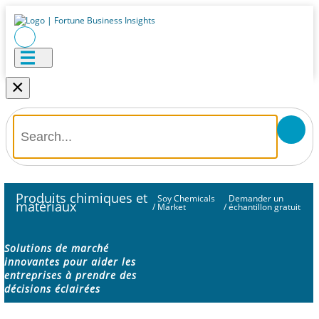
×
Produits chimiques et
Soy Chemicals
Demander un
matériaux
/
Market
/
échantillon gratuit
Solutions de marché
innovantes pour aider les
entreprises à prendre des
décisions éclairées