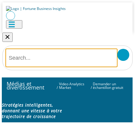
×
Médias et
Video Analytics
Demander un
divertissement
/
Market
/
échantillon gratuit
Stratégies intelligentes,
donnant une vitesse à votre
trajectoire de croissance