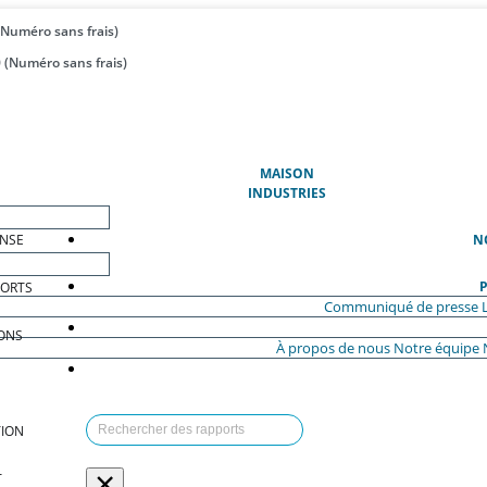
(Numéro sans frais)
 (Numéro sans frais)
(ACTUEL)
MAISON
INDUSTRIES
ENSE
N
P
PORTS
Communiqué de presse
ONS
À propos de nous
Notre équipe
ION
×
T