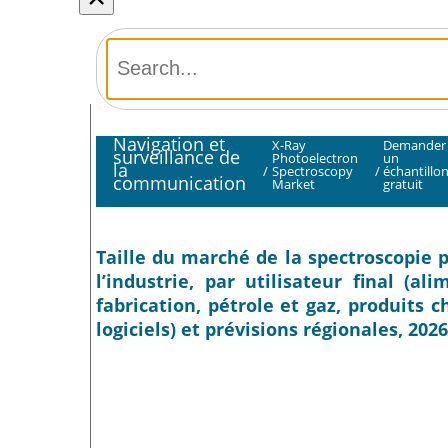
Navigation et
X-Ray
Demander
surveillance de
Photoelectron
un
la
/
Spectroscopy
/
échantillo
communication
Market
gratuit
Taille du marché de la spectroscopie 
l’industrie, par utilisateur final (al
fabrication, pétrole et gaz, produits 
logiciels) et prévisions régionales, 202