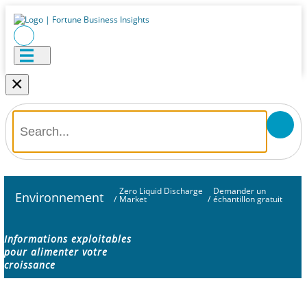
×
Zero Liquid Discharge
Demander un
Environnement
/
Market
/
échantillon gratuit
Informations exploitables
pour alimenter votre
croissance