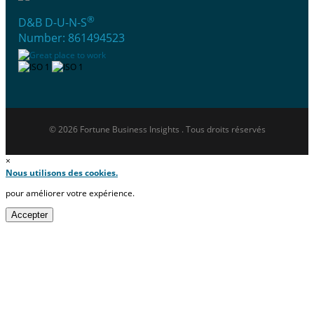
®
D&B D-U-N-S
Number: 861494523
© 2026 Fortune Business Insights . Tous droits réservés
×
Nous utilisons des cookies.
pour améliorer votre expérience.
Accepter