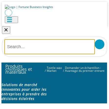
×
Produits
Textile wax
Demander un échantillon -
chimiques et
/
Market
/
Avantage du premier entrant
matériaux
Solutions de marché
innovantes pour aider les
entreprises à prendre des
décisions éclairées