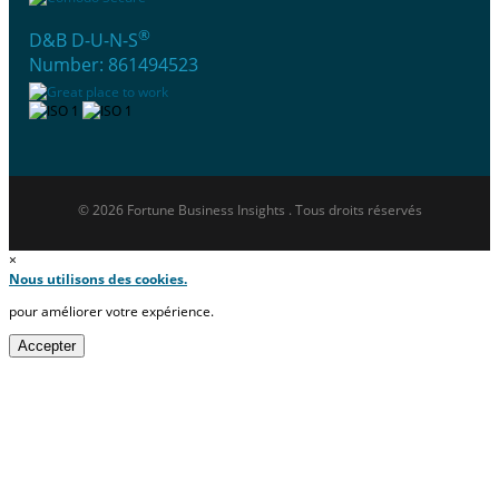
®
D&B D-U-N-S
Number: 861494523
© 2026 Fortune Business Insights . Tous droits réservés
×
Nous utilisons des cookies.
pour améliorer votre expérience.
Accepter