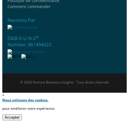
Politique de confidentialité
Comment commander
Reconnu Par
®
D&B D-U-N-S
Number: 861494523
© 2026 Fortune Business Insights . Tous droits réservés
×
Nous utilisons des cookies.
pour améliorer votre expérience.
Accepter