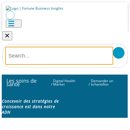
×
Les soins de
Digital Health
Demander un
santé
/
Market
/
échantillon
Concevoir des stratégies de
croissance est dans notre
ADN