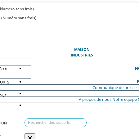
(Numéro sans frais)
 (Numéro sans frais)
(ACTUEL)
MAISON
INDUSTRIES
ENSE
N
P
PORTS
Communiqué de presse
ONS
À propos de nous
Notre équipe
ION
×
T