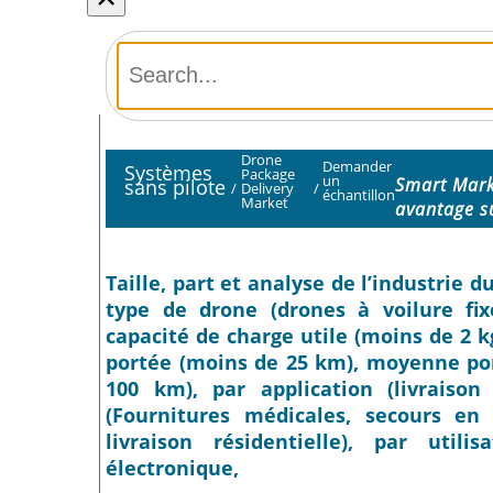
Drone
Demander
Systèmes
Package
un
Smart Mark
sans pilote
/
Delivery
/
échantillon
Market
avantage s
Taille, part et analyse de l’industrie 
type de drone (drones à voilure fix
capacité de charge utile (moins de 2 kg
portée (moins de 25 km), moyenne por
100 km), par application (livraison 
(Fournitures médicales, secours en c
livraison résidentielle), par uti
électronique,