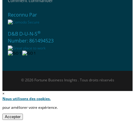
Comment commander
Reconnu Par
®
D&B D-U-N-S
Number: 861494523
© 2026 Fortune Business Insights . Tous droits réservés
×
Nous utilisons des cookies.
pour améliorer votre expérience.
Accepter