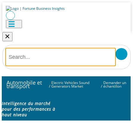
×
Automobile et
Electric Vehicles Sound
Demander un
transport
/
Generators Market
/
échantillon
Intelligence du marché
pour des performances à
haut niveau