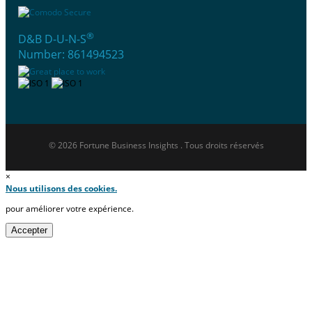
®
D&B D-U-N-S
Number: 861494523
© 2026 Fortune Business Insights . Tous droits réservés
×
Nous utilisons des cookies.
pour améliorer votre expérience.
Accepter