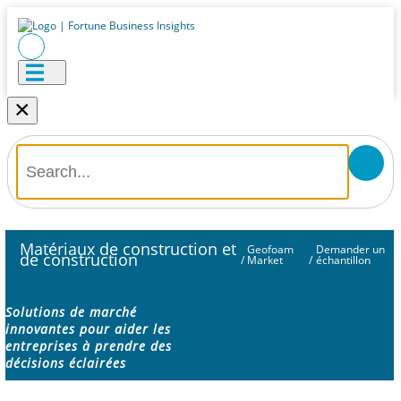
×
Matériaux de construction et
Geofoam
Demander un
de construction
/
Market
/
échantillon
Solutions de marché
innovantes pour aider les
entreprises à prendre des
décisions éclairées