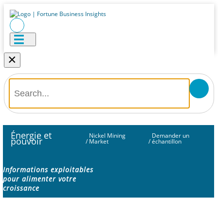
×
Énergie et
Nickel Mining
Demander un
pouvoir
/
Market
/
échantillon
Informations exploitables
pour alimenter votre
croissance