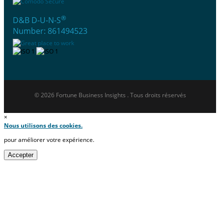
®
D&B D-U-N-S
Number: 861494523
© 2026 Fortune Business Insights . Tous droits réservés
×
Nous utilisons des cookies.
pour améliorer votre expérience.
Accepter