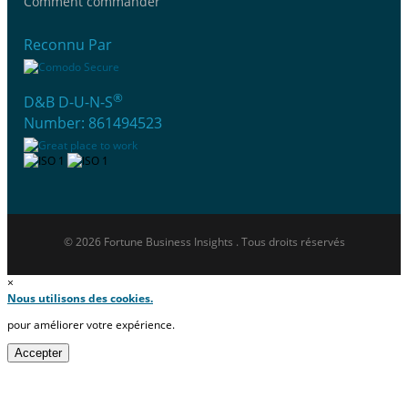
Comment commander
Reconnu Par
®
D&B D-U-N-S
Number: 861494523
© 2026 Fortune Business Insights . Tous droits réservés
×
Nous utilisons des cookies.
pour améliorer votre expérience.
Accepter