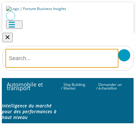
×
Automobile et
Ship Building
Demander un
transport
/
Market
/
échantillon
Intelligence du marché
pour des performances à
haut niveau