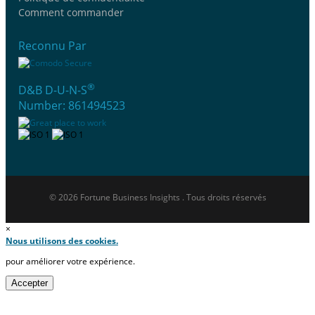
Comment commander
Reconnu Par
®
D&B D-U-N-S
Number: 861494523
© 2026 Fortune Business Insights . Tous droits réservés
×
Nous utilisons des cookies.
pour améliorer votre expérience.
Accepter