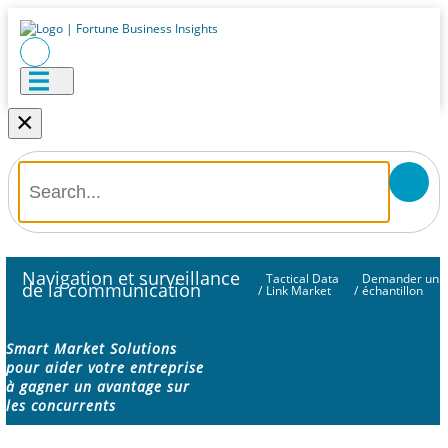
×
Navigation et surveillance
Tactical Data
Demander un
de la communication
/
Link Market
/
échantillon
Smart Market Solutions
pour aider votre entreprise
à gagner un avantage sur
les concurrents