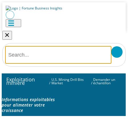
×
Exploitation
U.S. Mining Drill Bits
Demander un
minière
/
Market
/
échantillon
Informations exploitables
pour alimenter votre
croissance