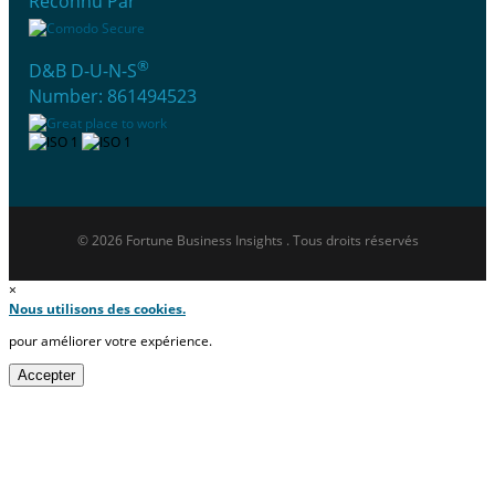
Reconnu Par
®
D&B D-U-N-S
Number: 861494523
© 2026 Fortune Business Insights . Tous droits réservés
×
Nous utilisons des cookies.
pour améliorer votre expérience.
Accepter