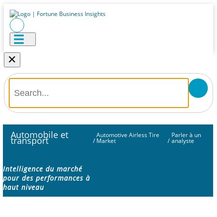
×
Automobile et
Automotive Airless Tire
Parler à un
transport
/
Market
/
analyste
Intelligence du marché
pour des performances à
haut niveau