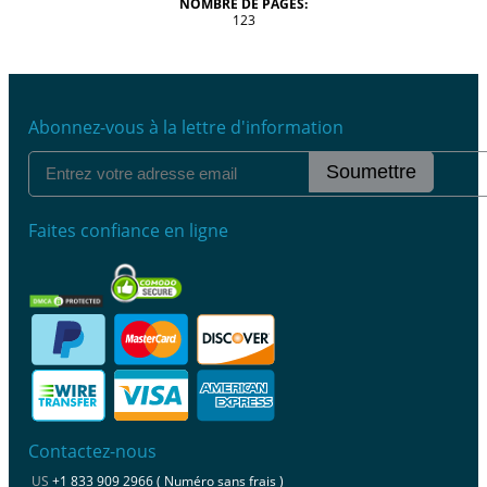
NOMBRE DE PAGES:
123
Abonnez-vous à la lettre d'information
Soumettre
Faites confiance en ligne
Contactez-nous
US
+1 833 909 2966 ( Numéro sans frais )