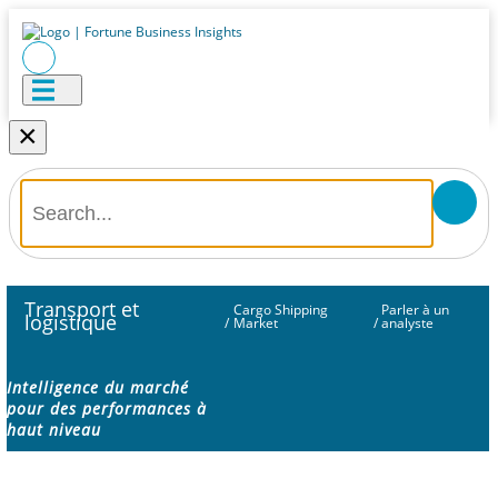
×
Transport et
Cargo Shipping
Parler à un
logistique
/
Market
/
analyste
Intelligence du marché
pour des performances à
haut niveau