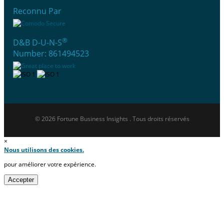
Reconnu Par
®
D&B D-U-N-S
Number: 861494523
© 2026 Fortune Business Insights . Tous droits réservés
×
Nous utilisons des cookies.
pour améliorer votre expérience.
Accepter