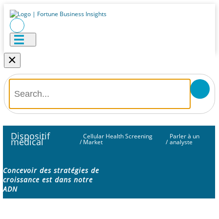
×
Dispositif
Cellular Health Screening
Parler à un
médical
/
Market
/
analyste
Concevoir des stratégies de
croissance est dans notre
ADN