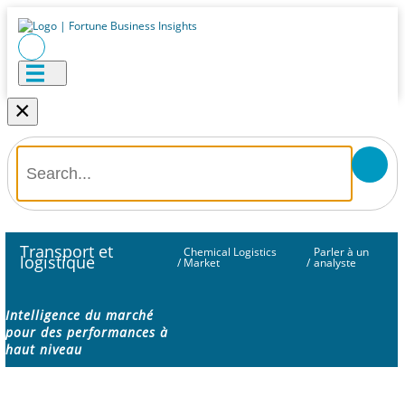
×
Transport et
Chemical Logistics
Parler à un
logistique
/
Market
/
analyste
Intelligence du marché
pour des performances à
haut niveau