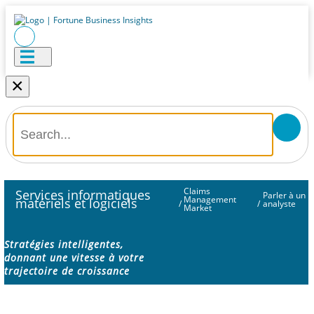
×
Claims
Services informatiques
Parler à un
Management
matériels et logiciels
/
/
analyste
Market
Stratégies intelligentes,
donnant une vitesse à votre
trajectoire de croissance