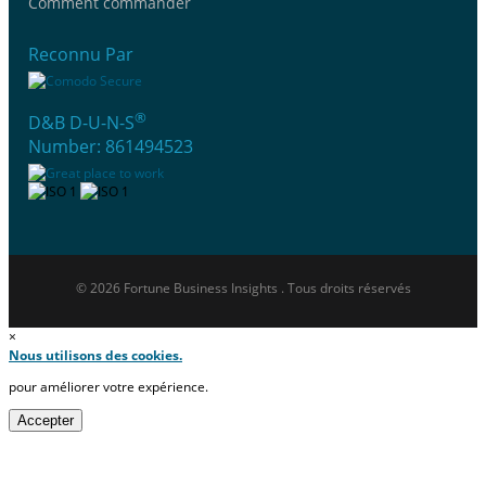
Comment commander
Reconnu Par
®
D&B D-U-N-S
Number: 861494523
© 2026 Fortune Business Insights . Tous droits réservés
×
Nous utilisons des cookies.
pour améliorer votre expérience.
Accepter