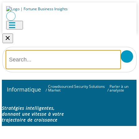
×
Crowdsourced Security Solutions
Parler à un
Informatique
/
Market
/
analyste
Stratégies intelligentes,
donnant une vitesse à votre
trajectoire de croissance