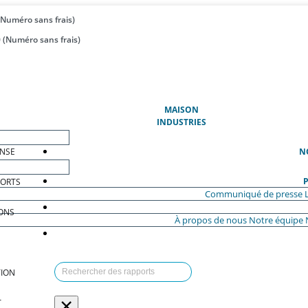
(Numéro sans frais)
 (Numéro sans frais)
(ACTUEL)
MAISON
INDUSTRIES
ENSE
N
P
PORTS
Communiqué de presse
ONS
À propos de nous
Notre équipe
ION
×
T