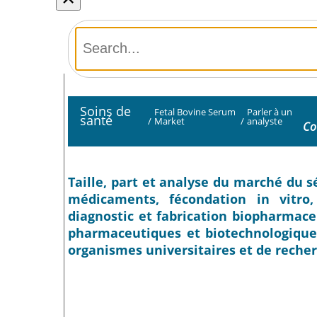
Soins de
Fetal Bovine Serum
Parler à un
santé
/
Market
/
analyste
Co
Taille, part et analyse du marché du 
médicaments, fécondation in vitro, 
diagnostic et fabrication biopharmaceu
pharmaceutiques et biotechnologiques
organismes universitaires et de recher