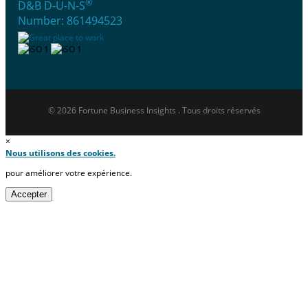
®
D&B D-U-N-S
Number: 861494523
© 2026 Fortune Business Insights . Tous droits réservés
×
Nous utilisons des cookies.
pour améliorer votre expérience.
Accepter