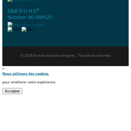
®
D&B D-U-N-S
Number: 861494523
© 2026 Fortune Business Insights . Tous droits réservés
×
Nous utilisons des cookies.
pour améliorer votre expérience.
Accepter