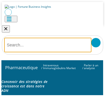
×
Intravenous
Parler à un
Pharmaceutique
/
Immunoglobulins Market
/
analyste
Concevoir des stratégies de
croissance est dans notre
ADN