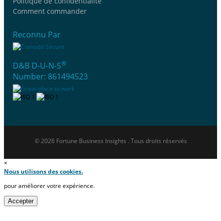
Politique de confidentialité
Comment commander
Reconnu Par
®
D&B D-U-N-S
Number: 861494523
© 2026 Fortune Business Insights . Tous droits réservés
×
Nous utilisons des cookies.
pour améliorer votre expérience.
Accepter