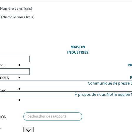
(Numéro sans frais)
 (Numéro sans frais)
(ACTUEL)
MAISON
INDUSTRIES
ENSE
N
P
PORTS
Communiqué de presse
ONS
À propos de nous
Notre équipe
ION
×
T