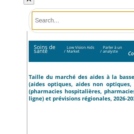
Soins de
Low Vision Aids
Parler à un
santé
/
Market
/
analyste
Co
Taille du marché des aides à la basse 
(aides optiques, aides non optiques, 
(pharmacies hospitalières, pharmacie
ligne) et prévisions régionales, 2026-20