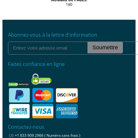
180
Abonnez-vous à la lettre d'information
Soumettre
Faites confiance en ligne
Contactez-nous
US
+1 833 909 2966 ( Numéro sans frais )