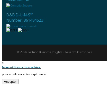
®
D&B D-U-N-S
Number: 861494523
© 2026 Fortune Business Insights . Tous droits réservés
×
Nous utilisons des cookies.
pour améliorer votre expérience.
Accepter