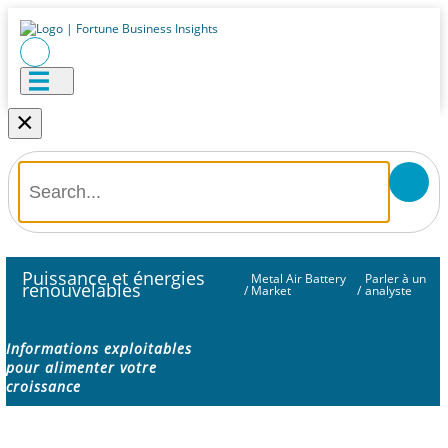
×
Puissance et énergies
Metal Air Battery
Parler à un
renouvelables
/
Market
/
analyste
Informations exploitables
pour alimenter votre
croissance