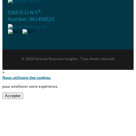
®
D&B D-U-N-S
Number: 861494523
© 2026 Fortune Business Insights . Tous droits réservés
×
Nous utilisons des cookies.
pour améliorer votre expérience.
Accepter