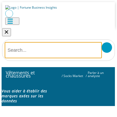
×
Vêtements et
Parler à un
chaussures
/
Socks Market
/
analyste
Vous aider à établir des
marques axées sur les
données